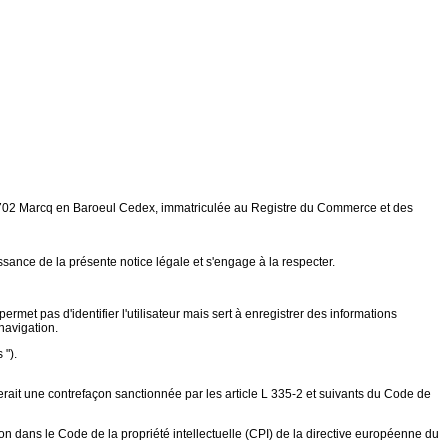
 59702 Marcq en Baroeul Cedex, immatriculée au Registre du Commerce et des
issance de la présente notice légale et s'engage à la respecter.
ermet pas d'identifier l'utilisateur mais sert à enregistrer des informations
 navigation.
 ").
ituerait une contrefaçon sanctionnée par les article L 335-2 et suivants du Code de
tion dans le Code de la propriété intellectuelle (CPI) de la directive européenne du