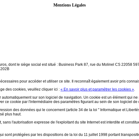
Mentions Légales
ros, dont le siège social est situé : Business Park 87, rue du Molinel CS 22058
6202B
écessaires pour accéder et utiliser ce site. Il reconnaît également avoir pris conna
ge des cookies, veuillez cliquer ici :
« En savoir plus et paramétrer les cookies »
.
aller automatiquement sur son logiciel de navigation. Un cookie est un élément qui ne p
ctiver ce cookie par l'intermédiaire des paramètres figurant au sein de son logiciel de
pression des données qui le concernent (article 34 de la loi " Informatique et Libertés
isé plus haut.
 sans l'autorisation expresse de l'exploitant du site Internet est interdite et const
i sont protégées par les dispositions de la loi du 11 juillet 1998 portant transposi