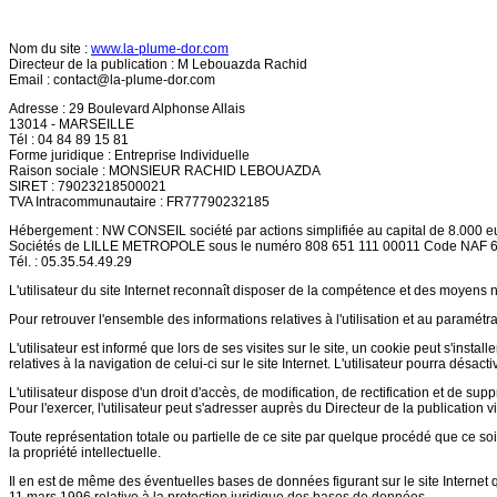
Nom du site :
www.la-plume-dor.com
Directeur de la publication : M Lebouazda Rachid
Email :
contact@la-plume-dor.com
Adresse : 29 Boulevard Alphonse Allais
13014 - MARSEILLE
Tél : 04 84 89 15 81
Forme juridique : Entreprise Individuelle
Raison sociale : MONSIEUR RACHID LEBOUAZDA
SIRET : 79023218500021
TVA Intracommunautaire : FR77790232185
Hébergement : NW CONSEIL société par actions simplifiée au capital de 8.000 eu
Sociétés de LILLE METROPOLE sous le numéro 808 651 111 00011 Code NAF 
Tél. : 05.35.54.49.29
L'utilisateur du site Internet reconnaît disposer de la compétence et des moyens n
Pour retrouver l'ensemble des informations relatives à l'utilisation et au paramétra
L'utilisateur est informé que lors de ses visites sur le site, un cookie peut s'inst
relatives à la navigation de celui-ci sur le site Internet. L'utilisateur pourra désa
L'utilisateur dispose d'un droit d'accès, de modification, de rectification et de sup
Pour l'exercer, l'utilisateur peut s'adresser auprès du Directeur de la publication v
Toute représentation totale ou partielle de ce site par quelque procédé que ce soit,
la propriété intellectuelle.
Il en est de même des éventuelles bases de données figurant sur le site Internet qu