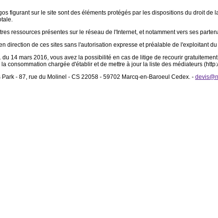
gos figurant sur le site sont des éléments protégés par les dispositions du droit de l
tale.
tres ressources présentes sur le réseau de l'Internet, et notamment vers ses partenair
n direction de ces sites sans l'autorisation expresse et préalable de l'exploitant du s
du 14 mars 2016, vous avez la possibilité en cas de litige de recourir gratuitem
 la consommation chargée d'établir et de mettre à jour la liste des médiateurs (htt
s Park - 87, rue du Molinel - CS 22058 - 59702 Marcq-en-Baroeul Cedex. -
devis@n