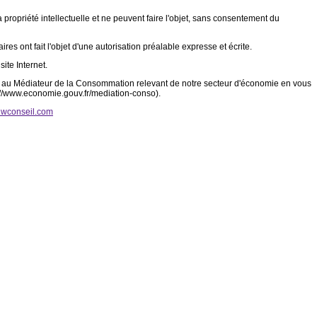
a propriété intellectuelle et ne peuvent faire l'objet, sans consentement du
es ont fait l'objet d'une autorisation préalable expresse et écrite.
ite Internet.
ent au Médiateur de la Consommation relevant de notre secteur d'économie en vous
p://www.economie.gouv.fr/mediation-conso).
wconseil.com