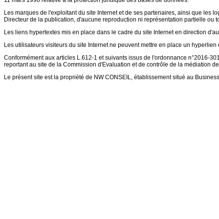
11 mars 1996 relative à la protection juridique des bases de données.
Les marques de l'exploitant du site Internet et de ses partenaires, ainsi que les lo
Directeur de la publication, d'aucune reproduction ni représentation partielle ou to
Les liens hypertextes mis en place dans le cadre du site Internet en direction d'au
Les utilisateurs visiteurs du site Internet ne peuvent mettre en place un hyperlien e
Conformément aux articles L.612-1 et suivants issus de l'ordonnance n°2016-301 
reportant au site de la Commission d'Evaluation et de contrôle de la médiation de
Le présent site est la propriété de NW CONSEIL, établissement situé au Busines