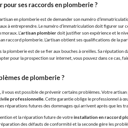
 pour ses raccords en plomberie ?
artisan en plomberie est de demander son numéro d’immatriculation
vaux à entreprendre. Le numéro d’immatriculation doit figurer sur ce
 moraux. L’
artisan plombier
doit justifier son expérience et le ni
san raccord plomberie. L’artisan obtient ses qualifications de la p
s la plomberie est de se fier aux bouches à oreilles. Sa réputation
 opter pour la prospection sur internet, vous pouvez dans ce cas, fa
blèmes de plomberie ?
e, il vous est possible de prévenir certains problèmes. Votre artis
ivile professionnelle
. Cette garantie oblige le professionnel à œu
 les réparations futures des dommages qui arrivent après que les tr
vention et la réparation future de votre
installation en raccord p
réparation des défauts de conformité et la seconde gère les problè