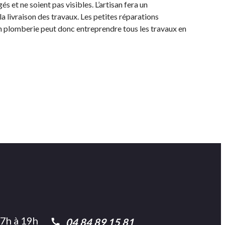
s et ne soient pas visibles. L’artisan fera un
la livraison des travaux. Les petites réparations
 en plomberie peut donc entreprendre tous les travaux en
 7h à 19h
04 84 89 15 81