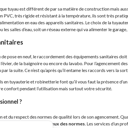
que tuyau est différent de par sa matière de construction mais auss
u en PVC, très rigide et résistant à la température, ils sont très prati
’alimentation en eau des appareils sanitaires. Le choix de la tuyaute
ou les salles d’eau, soit un réseau externe qui va alimenter le garage, 
nitaires
 de pose en neuf, le raccordement des équipements sanitaires doit êt
e l’évier, de la baignoire ou encore du lavabo. Pour l’agencement des
 par la suite. Ce n’est qu’après qu’il entame les raccords vers la sor
s en tuyauterie et robinetterie font qu’il vous faut la présence d’un
confort pendant l’utilisation mais surtout votre sécurité.
sionnel ?
n et du respect des normes de qualité lors de son agencement. Quan
un travail net et respectueux des normes
. Les services d’un pr