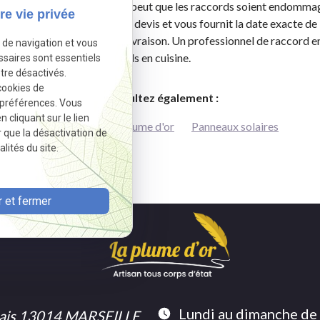
 d’une étude technique. Il se peut que les raccords soient endommagé
re vie privée
s. Il dresse par la suite un devis et vous fournit la date exacte de 
’auriez pas de surprise à la livraison. Un professionnel de raccord
e de navigation et vous
uffe, mais aussi les appareils en cuisine.
ssaires sont essentiels
tre désactivés.
cookies de
Consultez également :
 préférences. Vous
cliquant sur le lien
Electricité
La plume d'or
Panneaux solaires
r que la désactivation de
lités du site.
 et fermer
Lundi au dimanche de
llais 13014 MARSEILLE