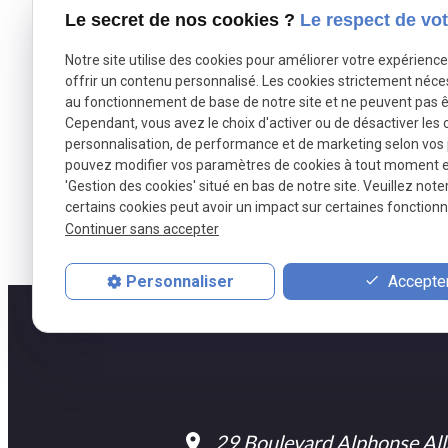
commencent par une visite sur les lieux et la réalisation
Le secret de nos cookies ?
Le respect de vot
diagnostic complet
pour trouver la source des problème
éventuelles seront comprises dans le devis donc, vous n
Notre site utilise des cookies pour améliorer votre expérienc
accord avec les appareils sanitaires, les appareils de cha
offrir un contenu personnalisé. Les cookies strictement néce
au fonctionnement de base de notre site et ne peuvent pas ê
Cependant, vous avez le choix d'activer ou de désactiver les 
personnalisation, de performance et de marketing selon vos
pouvez modifier vos paramètres de cookies à tout moment en 
'Gestion des cookies' situé en bas de notre site. Veuillez note
certains cookies peut avoir un impact sur certaines fonctionna
Continuer sans accepter
Accepter
Personnaliser
29 Boulevard Alphonse A