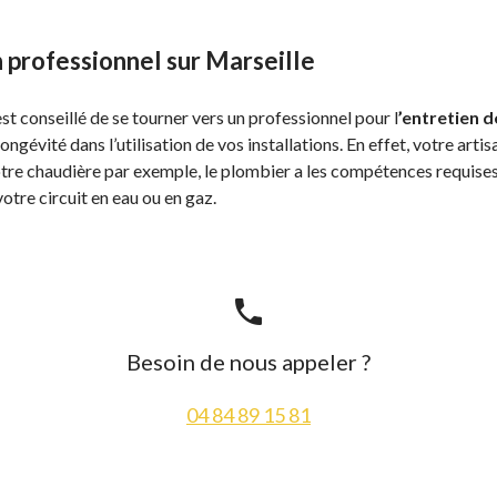
n professionnel sur Marseille
est conseillé de se tourner vers un professionnel pour l
’entretien 
ngévité dans l’utilisation de vos installations. En effet, votre art
re chaudière par exemple, le plombier a les compétences requises 
votre circuit en eau ou en gaz.
phone
Besoin de nous appeler ?
04 84 89 15 81